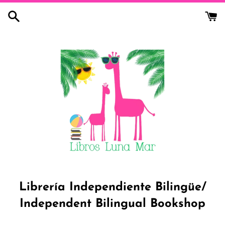
Skip
to
content
Librería Independiente Bilingüe/
Independent Bilingual Bookshop