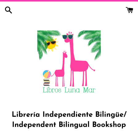
Skip
to
content
Librería Independiente Bilingüe/
Independent Bilingual Bookshop