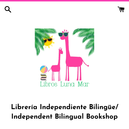
Skip
to
content
Librería Independiente Bilingüe/
Independent Bilingual Bookshop