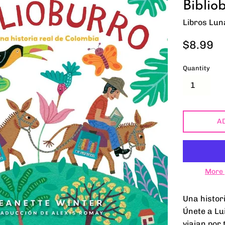
Biblio
Libros Lu
Regular
$8.99
price
Quantity
A
More 
Una histor
Únete a Lui
viajan por 