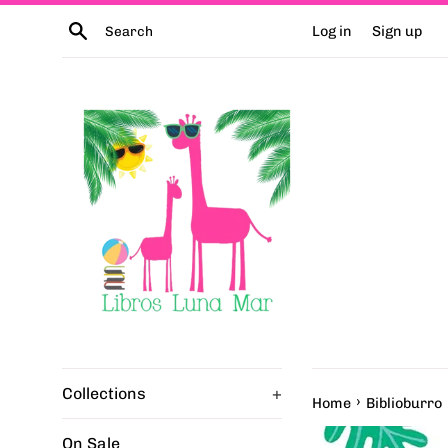
Skip
Search
Log in
Sign up
to
content
Collections
+
›
Home
Biblioburro
On Sale