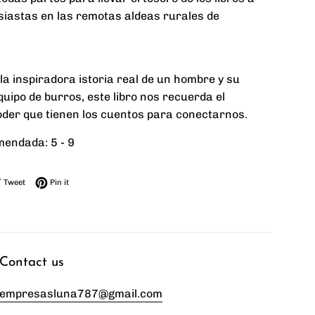
siastas en las remotas aldeas rurales de
la inspiradora istoria real de un hombre y su
uipo de burros, este libro nos recuerda el
der que tienen los cuentos para conectarnos.
endada: 5 - 9
 on Facebook
Tweet on Twitter
Pin on Pinterest
Tweet
Pin it
Contact us
empresasluna787@gmail.com